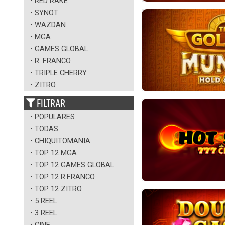
• RED RAKE
• SYNOT
• WAZDAN
RETORNO AL JUGADOR
• MGA
• GAMES GLOBAL
• R. FRANCO
• TRIPLE CHERRY
• ZITRO
FILTRAR
• POPULARES
• TODAS
• CHIQUITOMANIA
• TOP 12 MGA
• TOP 12 GAMES GLOBAL
• TOP 12 R.FRANCO
• TOP 12 ZITRO
• 5 REEL
• 3 REEL