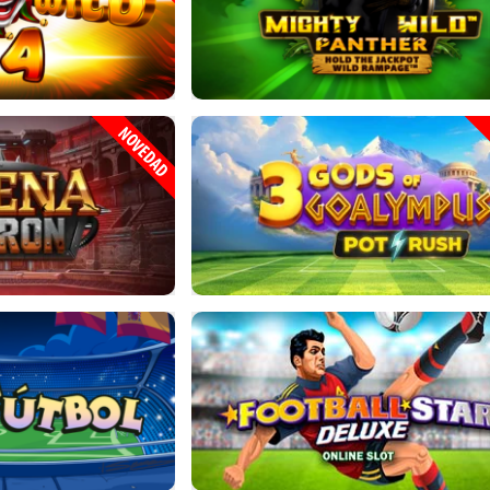
NOVEDAD