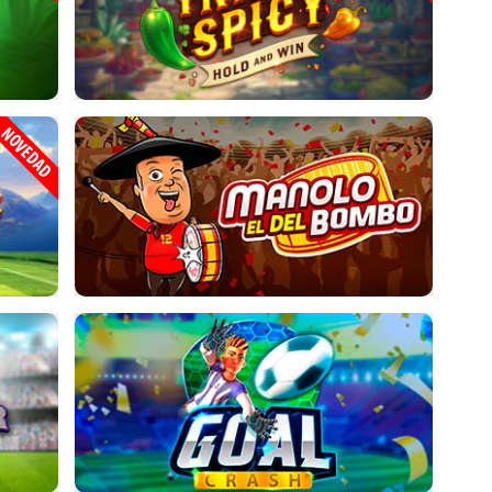
NOVEDAD