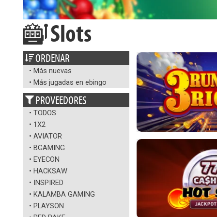
Slots
ORDENAR
• Más nuevas
• Más jugadas en ebingo
PROVEEDORES
• TODOS
• 1X2
• AVIATOR
• BGAMING
• EYECON
• HACKSAW
• INSPIRED
• KALAMBA GAMING
• PLAYSON