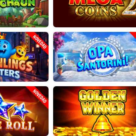
NOVEDAD
NOVEDAD