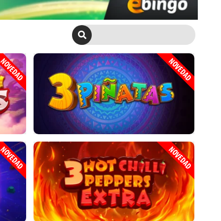
NOVEDAD
NOVEDAD
NOVEDAD
NOVEDAD