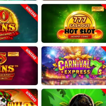
NOVEDAD
NOVEDAD
NOVEDAD