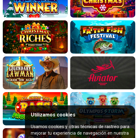
Utilizamos cookies
Usamos cookies y otras técnicas de rastreo para
mejorar tu experiencia de navegación en nuestra