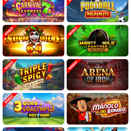
NOVEDAD
NOVEDAD
NOVEDAD
NOVEDAD
NOVEDAD